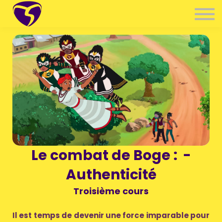
Communauté
À propos
🇫🇷 Langue
Se connecter
S'inscrire
Le combat de Boge : -
Authenticité
Troisième cours
Il est temps de devenir une force imparable pour